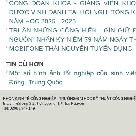
CÔNG ĐOÀN KHOA - GIẢNG VIÊN KHO
ĐƯỢC VINH DANH TẠI HỘI NGHỊ TỔNG 
NĂM HỌC 2025 - 2026
TRI ÂN NHỮNG CỐNG HIẾN - GÌN GIỮ
NGUỒN” NHÂN KỶ NIỆM 79 NĂM NGÀY TH
MOBIFONE THÁI NGUYÊN TUYỂN DỤNG
TIN CŨ HƠN
Một số hình ảnh tốt nghiệp của sinh viê
Đông- Trung Quốc
KHOA KINH TẾ CÔNG NGHIỆP - TRƯỜNG ĐẠI HỌC KỸ THUẬT CÔNG NGHIỆ
Địa chỉ: Đường 3-2, Tích Lương, TP Thái Nguyên
Tel: 02083.947.149