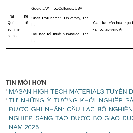
Goergia Winnett Colleges, USA
Trại hè
Ubon RatChathani University, Thái
Quốc tế
Giao lưu văn hóa, học 
Lan
summer
và học tập tiếng Anh
Đại học Kỹ thuật suranaree, Thái
camp
Lan
TIN MỚI HƠN
MASAN HIGH-TECH MATERIALS TUYỂN D
TỪ NHỮNG Ý TƯỞNG KHỞI NGHIỆP SÁ
ĐƯỢC GHI NHẬN: CÂU LẠC BỘ NGHIÊ
NGHIỆP SÁNG TẠO ĐƯỢC BỘ GIÁO DỤ
NĂM 2025