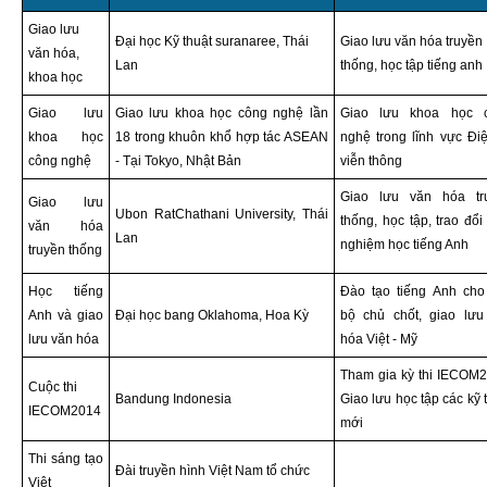
Giao lưu
Đại học Kỹ thuật suranaree, Thái
Giao lưu văn hóa truyền
văn hóa,
Lan
thống, học tập tiếng anh
khoa học
Giao lưu
Giao lưu khoa học công nghệ lần
Giao lưu khoa học 
khoa học
18 trong khuôn khổ hợp tác ASEAN
nghệ trong lĩnh vực Đi
công nghệ
- Tại Tokyo, Nhật Bản
viễn thông
Giao lưu văn hóa tr
Giao lưu
Ubon RatChathani University, Thái
thống, học tập, trao đổi
văn hóa
Lan
nghiệm học tiếng Anh
truyền thống
Học tiếng
Đào tạo tiếng Anh cho
Anh và giao
Đại học bang Oklahoma, Hoa Kỳ
bộ chủ chốt, giao lưu
lưu văn hóa
hóa Việt - Mỹ
Tham gia kỳ thi IECOM2
Cuộc thi
Bandung Indonesia
Giao lưu học tập các kỹ 
IECOM2014
mới
Thi sáng tạo
Đài truyền hình Việt Nam tổ chức
Việt