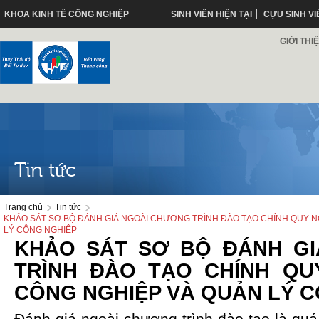
KHOA KINH TẾ CÔNG NGHIỆP
SINH VIÊN HIỆN TẠI
CỰU SINH VI
GIỚI THI
Tin tức
Trang chủ
Tin tức
KHẢO SÁT SƠ BỘ ĐÁNH GIÁ NGOÀI CHƯƠNG TRÌNH ĐÀO TẠO CHÍNH QUY N
LÝ CÔNG NGHIỆP
KHẢO SÁT SƠ BỘ ĐÁNH G
TRÌNH ĐÀO TẠO CHÍNH QU
CÔNG NGHIỆP VÀ QUẢN LÝ 
Đánh giá ngoài chương trình đào tạo là quá 