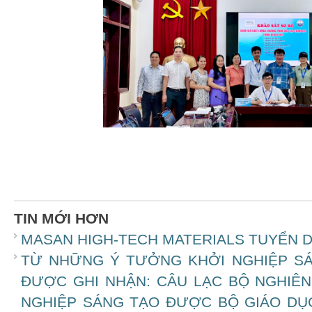
TIN MỚI HƠN
MASAN HIGH-TECH MATERIALS TUYỂN D
TỪ NHỮNG Ý TƯỞNG KHỞI NGHIỆP SÁ
ĐƯỢC GHI NHẬN: CÂU LẠC BỘ NGHIÊ
NGHIỆP SÁNG TẠO ĐƯỢC BỘ GIÁO DỤ