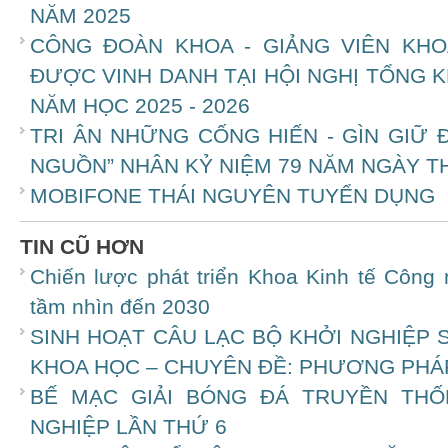
NĂM 2025
CÔNG ĐOÀN KHOA - GIẢNG VIÊN KHO
ĐƯỢC VINH DANH TẠI HỘI NGHỊ TỔNG 
NĂM HỌC 2025 - 2026
TRI ÂN NHỮNG CỐNG HIẾN - GÌN GIỮ
NGUỒN” NHÂN KỶ NIỆM 79 NĂM NGÀY TH
MOBIFONE THÁI NGUYÊN TUYỂN DỤNG
TIN CŨ HƠN
Chiến lược phát triển Khoa Kinh tế Công 
tầm nhìn đến 2030
SINH HOẠT CÂU LẠC BỘ KHỞI NGHIỆP 
KHOA HỌC – CHUYÊN ĐỀ: PHƯƠNG PHÁ
BẾ MẠC GIẢI BÓNG ĐÁ TRUYỀN THỐ
NGHIỆP LẦN THỨ 6